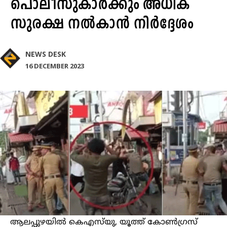
പൊലീസുകാർക്കും അധിക
സുരക്ഷ നൽകാൻ നിർദ്ദേശം
NEWS DESK
16 DECEMBER 2023
ആലപ്പുഴയിൽ കെഎസ്‌യു, യൂത്ത് കോൺഗ്രസ്