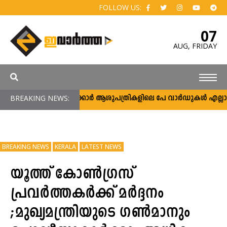
FOLLOW US:
07
AUG,
FRIDAY
BREAKING NEWS:
സർക്കാർ ആശുപത്രികളിലെ പേ വാർഡുകൾ എല്ലാവർക്ക
BREAKING NEWS
KERALA
LATEST NEWS
യൂത്ത് കോൺഗ്രസ്
പ്രവർത്തകർക്ക് മർദ്ദനം
;മുഖ്യമന്ത്രിയുടെ ഗൺമാനും