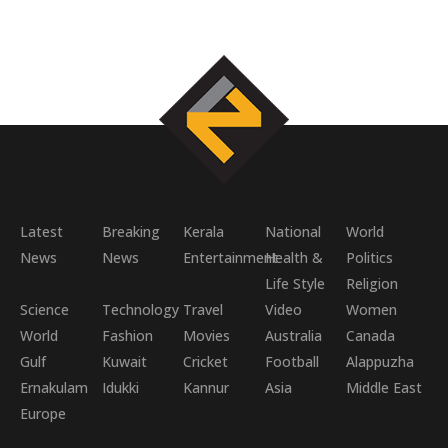
Latest
Breaking
Kerala
National
World
News
News
Entertainment
Health &
Politics
Life Style
Religion
Science
Technology
Travel
Video
Women
World
Fashion
Movies
Australia
Canada
Gulf
Kuwait
Cricket
Football
Alappuzha
Ernakulam
Idukki
Kannur
Asia
Middle East
Europe