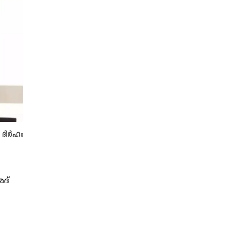
ദിര്‍ഹം
മദ്