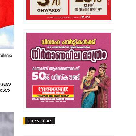
 വിദേശ
ങ്കോ
കാൾ
TOP STORIES