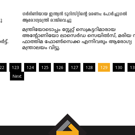
ഗർഭിണിയായ ഇന്ത്യൻ ടൂറിസ്റ്റിന്റെ മരണം; പോർച്ചുഗൽ
നു
ആരോഗ്യമന്ത്രി രാജിവെച്ചു
മന്ത്രിയോടൊപ്പം സ്റ്റേറ്റ് സെക്രട്ടറിമാരായ
‍
അന്റോണിയോ ലാസെർഡ സെയിൽസ്, മരിയ 
്ട്.
ഫാത്തിമ ഫോൺസെക്ക എന്നിവരും ആരോഗ്യ
മന്ത്രാലയം വിട്ടു.
22
123
124
125
126
127
128
129
130
13
Next