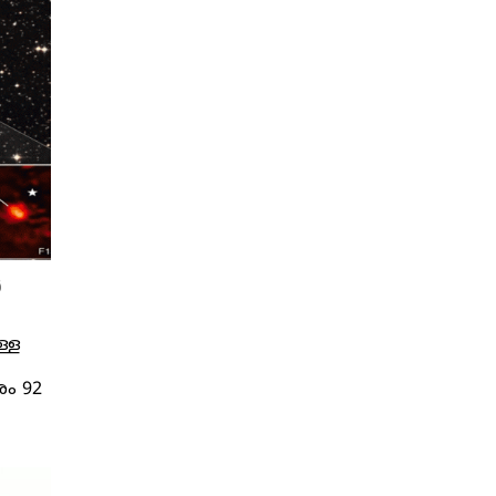
ൾ
്ള
ം 92