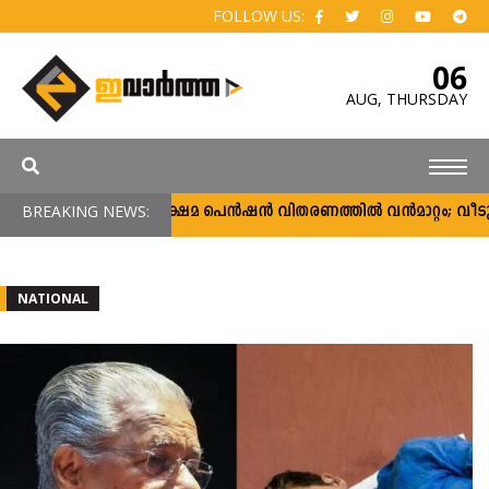
FOLLOW US:
06
AUG,
THURSDAY
സാമൂഹ്യ ക്ഷേമ പെൻഷൻ വിതരണത്തിൽ വൻമാറ്റം; വീടുകളിലെ വിതര
BREAKING NEWS:
NATIONAL