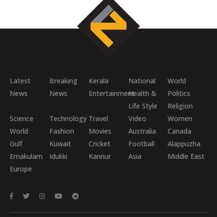
Latest
Breaking
Kerala
National
World
News
News
Entertainment
Health &
Politics
Life Style
Religion
Science
Technology
Travel
Video
Women
World
Fashion
Movies
Australia
Canada
Gulf
Kuwait
Cricket
Football
Alappuzha
Ernakulam
Idukki
Kannur
Asia
Middle East
Europe