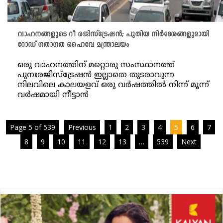
വാഹനങ്ങളുടെ റീ രജിസ്ട്രേഷൻ; പുതിയ നിർദേശങ്ങളുമായി
റോഡ് ഗതാഗത ഹൈവേ മന്ത്രാലയം
ഒരു വാഹനത്തിന് മറ്റൊരു സംസ്ഥാനത്ത്
പുനഃരജിസ്ട്രേഷൻ ഇല്ലാതെ തുടരാവുന്ന
നിലവിലെ കാലയളവ് ഒരു വർഷത്തിൽ നിന്ന് മൂന്ന്
വർഷമായി നീട്ടാൻ
Page 5 of 539
Previous
1
2
3
4
5
6
7
8
9
10
11
12
13
…
539
Next