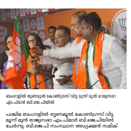
ബംഗാളിൽ തൃണമൂൽ കോൺഗ്രസ് വിട്ട മൂന്ന് മുൻ രാജ്യസഭാ
എം.പിമാർ ബി.ജെ.പിയിൽ
പശ്ചിമ ബംഗാളിൽ തൃണമൂൽ കോൺഗ്രസ് വിട്ട
മൂന്ന് മുൻ രാജ്യസഭാ എം.പിമാർ ബി.ജെ.പിയിൽ
ചേർന്നു. ബി.ജെ.പി സംസ്ഥാന അധ്യക്ഷൻ സമിക്