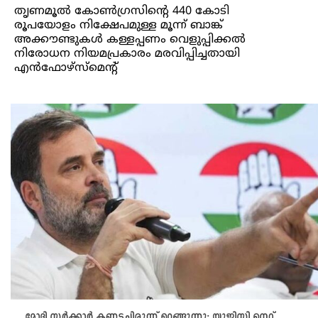
തൃണമൂല്‍ കോണ്‍ഗ്രസിന്റെ 440 കോടി
രൂപയോളം നിക്ഷേപമുള്ള മൂന്ന് ബാങ്ക്
അക്കൗണ്ടുകള്‍ കള്ളപ്പണം വെളുപ്പിക്കല്‍
നിരോധന നിയമപ്രകാരം മരവിപ്പിച്ചതായി
എന്‍ഫോഴ്സ്മെന്റ്
മോദി സർക്കാർ കണ്ണടച്ചിരുന്ന് ഉറങ്ങുന്നു; യുജിസി നെറ്റ്