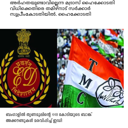
അർഹതയുണ്ടാവില്ലെന്ന മദ്രാസ് ഹൈക്കോടതി
വിധിക്കെതിരെ തമിഴ്‌നാട് സർക്കാർ
സുപ്രീംകോടതിയിൽ. ഹൈക്കോടതി
ബംഗാളിൽ തൃണമൂലിന്റെ 440 കോടിയുടെ ബാങ്ക്
അക്കൗണ്ടുകള്‍ മരവിപ്പിച്ച് ഇഡി