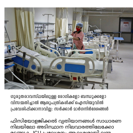
ഗുരുതരാവസ്ഥയിലുള്ള രോഗികളോ ബന്ധുക്കളോ
വിസമ്മതിച്ചാൽ ആശുപത്രികൾക്ക് ഐസിയുവിൽ
പ്രവേശിപ്പിക്കാനാവില്ല: സർക്കാർ മാർഗനിർദേശങ്ങൾ
ഫിസിയോളജിക്കൽ വ്യതിയാനങ്ങൾ സാധാരണ
നിലയിലോ അടിസ്ഥാന നിലവാരത്തിലേക്കോ