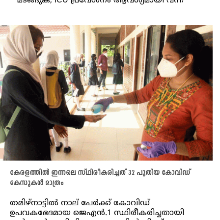
മടങ്ങുക, ICU പ്രവേശനം ആവശ്യമായി വന്ന
കേരളത്തിൽ ഇന്നലെ സ്ഥിരീകരിച്ചത് 32 പുതിയ കോവിഡ്
കേസുകൾ മാത്രം
തമിഴ്നാട്ടിൽ നാല് പേർക്ക് കോവിഡ്
ഉപവകഭേദമായ ജെഎൻ.1 സ്ഥിരീകരിച്ചതായി