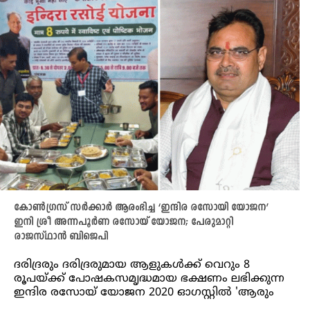
കോൺഗ്രസ് സർക്കാർ ആരംഭിച്ച ‘ഇന്ദിര രസോയി യോജന’
ഇനി ശ്രീ അന്നപൂർണ രസോയ് യോജന; പേരുമാറ്റി
രാജസ്ഥാൻ ബിജെപി
ദരിദ്രരും ദരിദ്രരുമായ ആളുകൾക്ക് വെറും 8
രൂപയ്ക്ക് പോഷകസമൃദ്ധമായ ഭക്ഷണം ലഭിക്കുന്ന
ഇന്ദിര രസോയ് യോജന 2020 ഓഗസ്റ്റിൽ 'ആരും