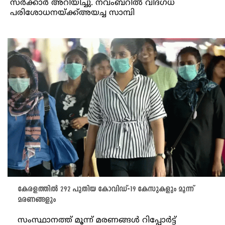
സർക്കാർ അറിയിച്ചു. നവംബറിൽ വിദഗ്ധ
പരിശോധനയ്ക്ക്അയച്ച സാമ്പി
കേരളത്തിൽ 292 പുതിയ കോവിഡ്-19 കേസുകളും മൂന്ന്
മരണങ്ങളും
സംസ്ഥാനത്ത് മൂന്ന് മരണങ്ങൾ റിപ്പോർട്ട്