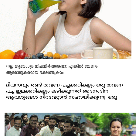
നല്ല ആരോഗ്യം നിലനിർത്തണോ; എങ്കിൽ വേണം
ആരോഗ്യകരമായ ഭക്ഷണക്രമം
ദിവസവും രണ്ട് തവണ പച്ചക്കറികളും ഒരു തവണ
പച്ച ഇലക്കറികളും കഴിക്കുന്നത് ദൈനംദിന
ആവശ്യങ്ങൾ നിറവേറ്റാൻ സഹായിക്കുന്നു. ഒരു