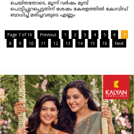
ചെയ്തതോടെ, മൂന്ന് വർഷം മുമ്പ്
പൊട്ടിപ്പുറപ്പെട്ടതിന് ശേഷം കേരളത്തിൽ കോവിഡ്
ബാധിച്ച് മരിച്ചവരുടെ എണ്ണം
Page 7 of 16
Previous
1
2
3
4
5
6
7
8
9
10
11
12
13
14
15
16
Next