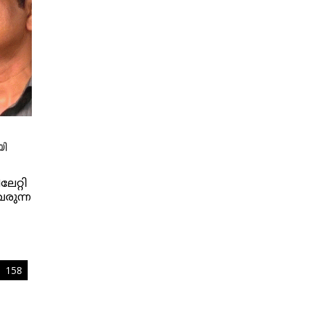
യി
േറ്റി
വരുന്ന
158