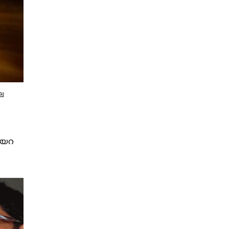
ല
ണിയറ