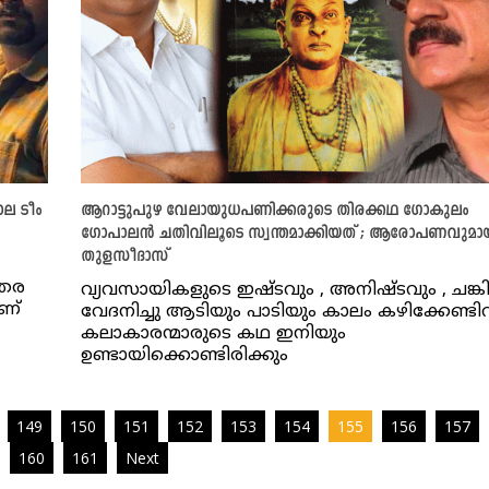
ല ടീം
ആറാട്ടുപുഴ വേലായുധപണിക്കരുടെ തിരക്കഥ ഗോകുലം
ഗോപാലൻ ചതിവിലൂടെ സ്വന്തമാക്കിയത് ; ആരോപണവുമാ
തുളസീദാസ്
ുതര
വ്യവസായികളുടെ ഇഷ്ടവും , അനിഷ്ടവും , ചങ്കില
ണ്
വേദനിച്ചു ആടിയും പാടിയും കാലം കഴിക്കേണ്ടി
കലാകാരന്മാരുടെ കഥ ഇനിയും
ഉണ്ടായിക്കൊണ്ടിരിക്കും
149
150
151
152
153
154
155
156
157
160
161
Next