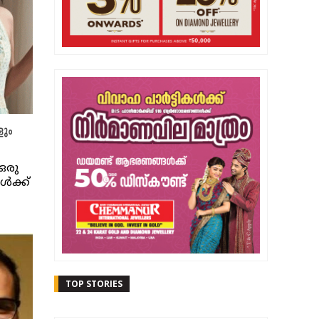
ളും
ഒരു
‍ക്ക്
TOP STORIES