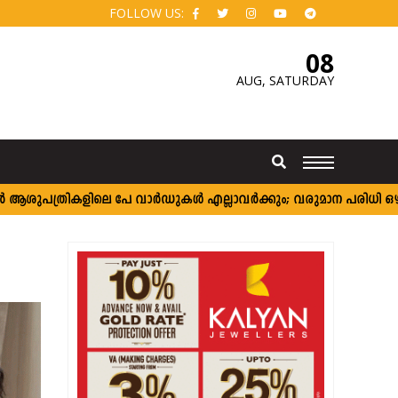
FOLLOW US:
08
AUG,
SATURDAY
ികളിലെ പേ വാർഡുകൾ എല്ലാവർക്കും; വരുമാന പരിധി ഒഴിവാക്കി സർ