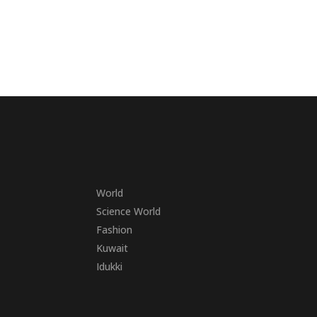
World
Science World
Fashion
Kuwait
Idukki