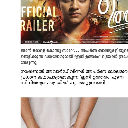
ഞാൻ ഒരാളെ കൊന്നു സാറേ’… അപർണ ബാലമുരളിയുട
ഞെട്ടിക്കുന്ന ഡയലോഗുമായി “ഇനി ഉത്തരം” ട്രെയ്‌ലർ ശ്രദ്ധ
നേടുന്നു
നാഷണൽ അവാർഡ് വിന്നർ അപർണ ബാലമുര
പ്രധാന കഥാപാത്രമാകുന്ന 'ഇനി ഉത്തരം' എന്ന
സിനിമയുടെ ട്രെയ്‌ലർ പുറത്തു ഇറങ്ങി