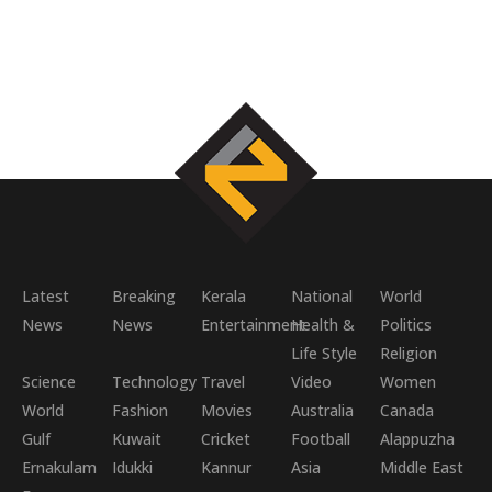
Latest
Breaking
Kerala
National
World
News
News
Entertainment
Health &
Politics
Life Style
Religion
Science
Technology
Travel
Video
Women
World
Fashion
Movies
Australia
Canada
Gulf
Kuwait
Cricket
Football
Alappuzha
Ernakulam
Idukki
Kannur
Asia
Middle East