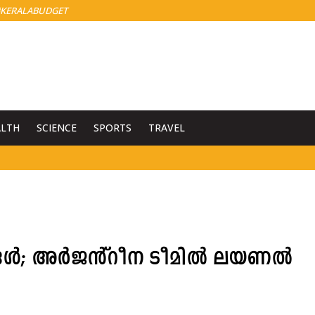
KERALABUDGET
ALTH
SCIENCE
SPORTS
TRAVEL
ങ്ങൾ; അർജൻ്റീന ടീമിൽ ലയണൽ