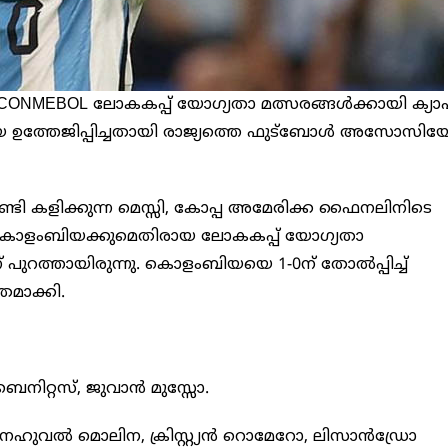
ONMEBOL ലോകകപ്പ് യോഗ്യതാ മത്സരങ്ങൾക്കായി ക്യാപ്
യെ ഉത്തേജിപ്പിച്ചതായി രാജ്യത്തെ ഫുട്ബോൾ അസോസി
േണ്ടി കളിക്കുന്ന മെസ്സി, കോപ്പ അമേരിക്ക ഫൈനലിനിടെ
്കും കൊളംബിയക്കുമെതിരായ ലോകകപ്പ് യോഗ്യതാ
് പുറത്തായിരുന്നു. കൊളംബിയയെ 1-0ന് തോൽപ്പിച്ച്
തമാക്കി.
െനിറ്റസ്, ജുവാൻ മുസ്സോ.
ൽ മൊലിന, ക്രിസ്റ്റ്യൻ റൊമേറോ, ലിസാൻഡ്രോ