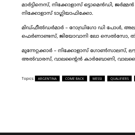
മാർട്ടിനെസ്, നിക്കോളാസ് ഒട്ടാമെൻഡി, ജർ
നിക്കോളാസ് ടാഗ്ലിയാഫിക്കോ.
മിഡ്ഫീൽഡർമാർ – റോഡ്രിഗോ ഡി പോൾ, അലക
ഫെർണാണ്ടസ്, ജിയോവാനി ലോ സെൽസോ, തിയ
മുന്നേറ്റക്കാർ – നിക്കോളാസ് ഗോൺസാലസ്, ല
അൽവാരസ്, വാലൻ്റൈൻ കാർബോണി, വാലൻ്
Topics:
ARGENTINA
COME BACK
MESSI
QUALIFIERS