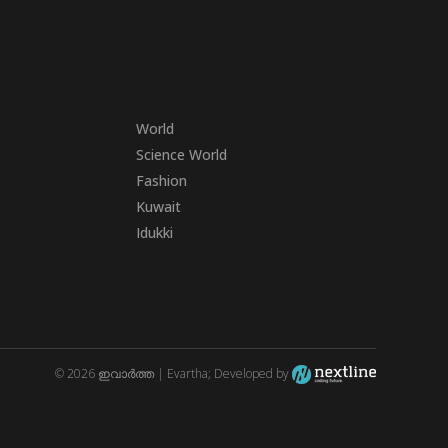
World
Science World
Fashion
Kuwait
Idukki
© 2026 ഇവാർത്ത | Evartha; Developed by