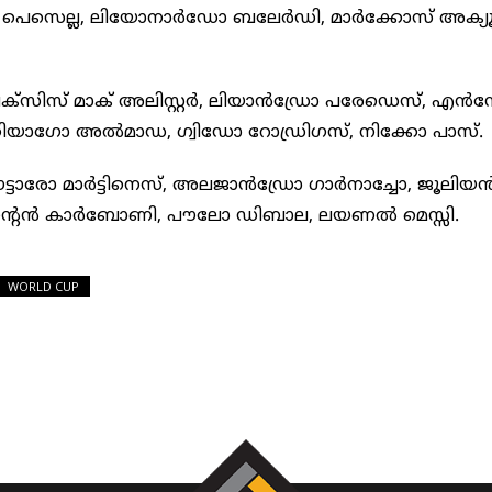
മ്മൻ പെസെല്ല, ലിയോനാർഡോ ബലേർഡി, മാർക്കോസ് അക്യ
്സിസ് മാക് അലിസ്റ്റർ, ലിയാൻഡ്രോ പരേഡെസ്, എൻ
ാഗോ അൽമാഡ, ഗ്വിഡോ റോഡ്രിഗസ്, നിക്കോ പാസ്.
ൗട്ടാരോ മാർട്ടിനെസ്, അലജാൻഡ്രോ ഗാർനാച്ചോ, ജൂലിയ
റൈൻ കാർബോണി, പൗലോ ഡിബാല, ലയണൽ മെസ്സി.
WORLD CUP