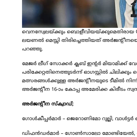
വെനസ്വേലയ്ക്കും ബൊളീവിയയ്ക്കുമെതിരായ C
ലയണൽ മെസ്സി തിരിച്ചെത്തിയത് അർജൻ്റീന
പറഞ്ഞു.
മേജർ ലീഗ് സോക്കർ ക്ലബ് ഇൻ്റർ മിയാമിക്ക് വ
പരിക്കേറ്റതിനെത്തുടർന്ന് ഓഗസ്റ്റിൽ ചിലിക
മത്സരങ്ങൾക്കുള്ള അർജൻ്റീനയുടെ ടീമിൽ നിന്ന
അർജൻ്റീന 16-ാം കോപ്പ അമേരിക്ക കിരീടം സ്വന്
അർജൻ്റീന സ്ക്വാഡ്;
ഗോൾകീപ്പർമാർ – ജെറോണിമോ റുല്ലി, വാൾട്ടർ ബ
ഡിഫൻഡർമാർ – ഗോൺസാലോ മോണ്ടിയേൽ, നഹുവ