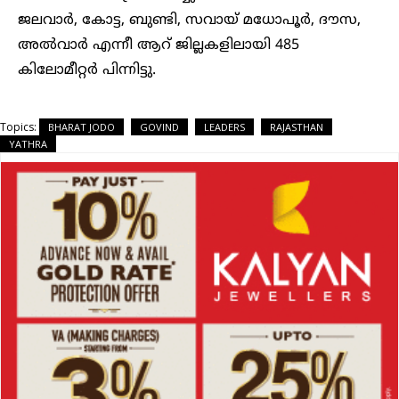
ജലവാർ, കോട്ട, ബുണ്ടി, സവായ് മധോപൂർ, ദൗസ,
അൽവാർ എന്നീ ആറ് ജില്ലകളിലായി 485
കിലോമീറ്റർ പിന്നിട്ടു.
Topics:
BHARAT JODO
GOVIND
LEADERS
RAJASTHAN
YATHRA