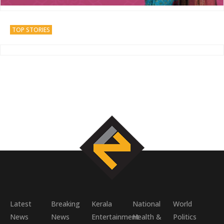
TOP STORIES
Latest
Breaking
Kerala
National
World
News
News
Entertainment
Health &
Politics