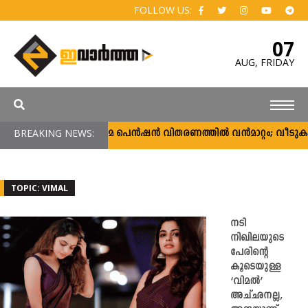
FOLLOW US:
07
AUG,
FRIDAY
BREAKING NEWS:
സാമൂഹ്യ ക്ഷേമ പെൻഷൻ വിതരണത്തിൽ വൻമാറ്റം; വീടുകളില
TOPIC: VIMAL
നടി
നിഖിലയുടെ
പേരിന്റെ
കൂടെയുള്ള
‘വിമല്‍’
അച്ഛനല്ല,