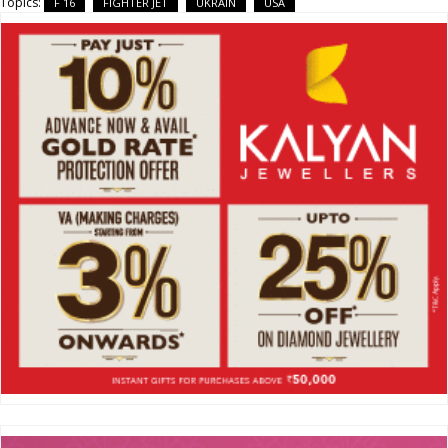
Topics:
F 16
FIGHTER JET
UKRAIN
USA