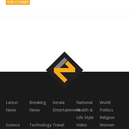
TOP STORIES
Latest
Breaking
Kerala
National
World
News
News
Entertainment
Health &
Politics
Life Style
Religion
Science
Technology
Travel
Video
Women