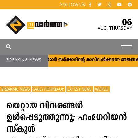
FOLLOW US:
06
AUG,
THURSDAY
BREAKING NEWS:
നരേന്ദ്രമോദി സര്‍ക്കാരിന്റെ കാവിവല്‍ക്കരണ അജണ്ടകള
BREAKING NEWS
DAILY ROUND-UP
LATEST NEWS
WORLD
തെറ്റായ വിവരങ്ങൾ
ഉൾപ്പെടുത്തുന്നു; ഹംഗേറിയൻ
സ്‌കൂൾ