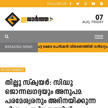
FOLLOW US:
07
AUG,
FRIDAY
BREAKING NEWS:
സാമൂഹ്യ ക്ഷേമ പെൻഷൻ വിതരണത്തിൽ വൻമാറ്റം; വീട
ENTERTAINMENT
തില്ലു സ്‌ക്വയർ: സിദ്ധു
ജൊന്നലഗദ്ദയും അനുപമ
പരമേശ്വരനും അഭിനയിക്കുന്ന