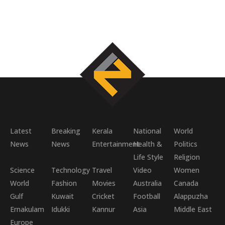
Latest
Breaking
Kerala
National
World
News
News
Entertainment
Health &
Politics
Life Style
Religion
Science
Technology
Travel
Video
Women
World
Fashion
Movies
Australia
Canada
Gulf
Kuwait
Cricket
Football
Alappuzha
Ernakulam
Idukki
Kannur
Asia
Middle East
Europe