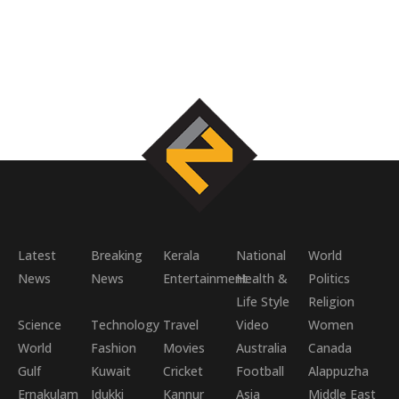
Latest
Breaking
Kerala
National
World
News
News
Entertainment
Health &
Politics
Life Style
Religion
Science
Technology
Travel
Video
Women
World
Fashion
Movies
Australia
Canada
Gulf
Kuwait
Cricket
Football
Alappuzha
Ernakulam
Idukki
Kannur
Asia
Middle East