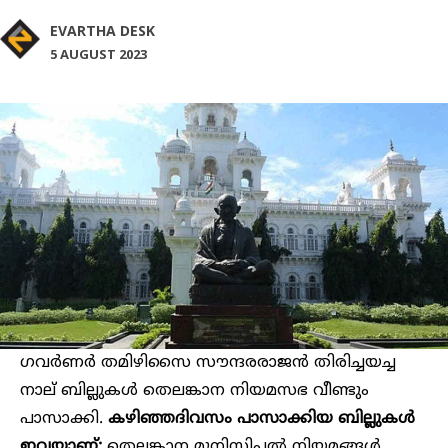
EVARTHA DESK
5 AUGUST 2023
ഗവർണർ തമിഴിസൈ സൗന്ദരരാജൻ തിരിച്ചയച്ച
നാല് ബില്ലുകൾ തെലങ്കാന നിയമസഭ വീണ്ടും
പാസാക്കി.
കഴിഞ്ഞദിവസം പാസാക്കിയ ബില്ലുകൾ
ഇവയാണ്:
തെലങ്കാന മുനിസിപ്പൽ നിയമങ്ങൾ