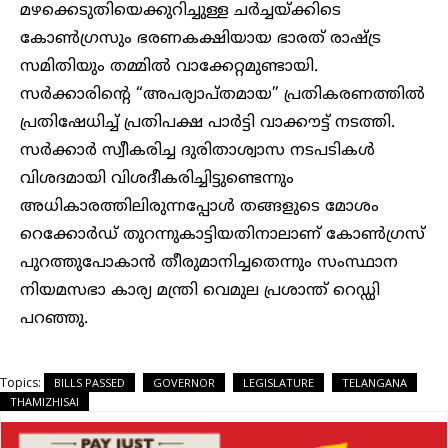
മഴക്കെടുതിയെക്കുറിച്ചുള്ള ചർച്ചയ്ക്കിടെ
കോൺഗ്രസും ഭരണകക്ഷിയായ ഭാരത് രാഷ്ട്ര
സമിതിയും തമ്മിൽ വാക്കേറ്റമുണ്ടായി.
സർക്കാരിന്റെ “അപര്യാപ്തമായ” പ്രതികരണത്തിൽ
പ്രതിഷേധിച്ച് പ്രതിപക്ഷ പാർട്ടി വാക്കൗട്ട് നടത്തി.
സർക്കാർ സ്വീകരിച്ച ദുരിതാശ്വാസ നടപടികൾ
വിശദമായി വിശദീകരിച്ചിട്ടുണ്ടെന്നും
അധികാരത്തിലിരുന്നപ്പോൾ തങ്ങളുടെ മോശം
റെക്കോർഡ് തുറന്നുകാട്ടിയതിനാലാണ് കോൺഗ്രസ്
പുറത്തുപോകാൻ തീരുമാനിച്ചതെന്നും സംസ്ഥാന
നിയമസഭാ കാര്യ മന്ത്രി വെമുല പ്രശാന്ത് റെഡ്ഡി
പറഞ്ഞു.
Topics:
BILLS PASSED
GOVERNOR
LEGISLATURE
TELANGANA
THAMIZHISAI