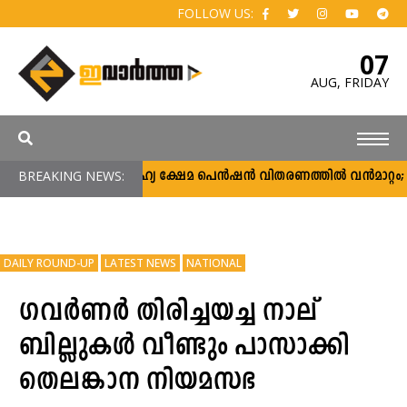
FOLLOW US:
07
AUG,
FRIDAY
BREAKING NEWS:
സാമൂഹ്യ ക്ഷേമ പെൻഷൻ വിതരണത്തിൽ വൻമാറ്റം; വീട
DAILY ROUND-UP
LATEST NEWS
NATIONAL
ഗവർണർ തിരിച്ചയച്ച നാല്
ബില്ലുകൾ വീണ്ടും പാസാക്കി
തെലങ്കാന നിയമസഭ