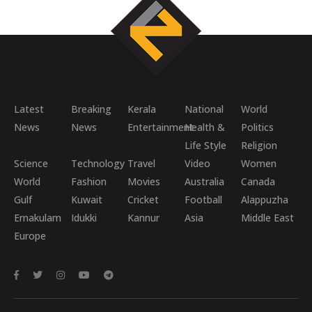
Latest
Breaking
Kerala
National
World
News
News
Entertainment
Health &
Politics
Life Style
Religion
Science
Technology
Travel
Video
Women
World
Fashion
Movies
Australia
Canada
Gulf
Kuwait
Cricket
Football
Alappuzha
Ernakulam
Idukki
Kannur
Asia
Middle East
Europe