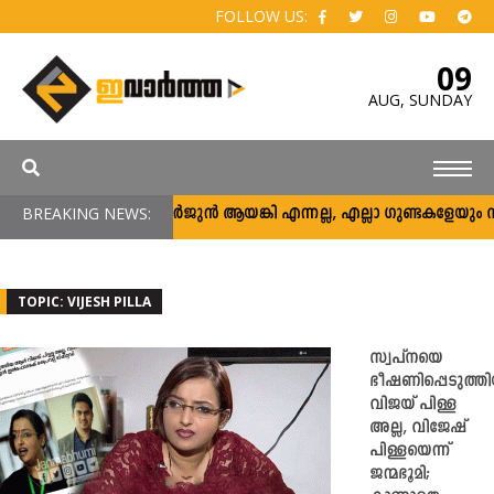
FOLLOW US:
09
AUG,
SUNDAY
BREAKING NEWS:
അര്‍ജുന്‍ ആയങ്കി എന്നല്ല, എല്ലാ ഗുണ്ടകളേയും നിലയ്ക
TOPIC: VIJESH PILLA
സ്വപ്നയെ
ഭീഷണിപ്പെടുത്ത
വിജയ് പിള്ള
അല്ല, വിജേഷ്
പിള്ളയെന്ന്
ജന്മഭൂമി;