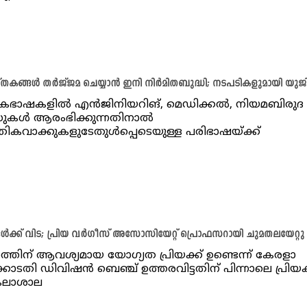
തകങ്ങൾ തർജ്ജമ ചെയ്യാൻ ഇനി നിർമിതബുദ്ധി; നടപടികളുമായി യുജ
ശികഭാഷകളിൽ എൻജിനിയറിങ്, മെഡിക്കൽ, നിയമബിരുദ
സുകൾ ആരംഭിക്കുന്നതിനാൽ
തികവാക്കുകളുടേതുൾപ്പെടെയുള്ള പരിഭാഷയ്ക്ക്
ൾക്ക് വിട; പ്രിയ വര്‍ഗീസ് അസോസിയേറ്റ് പ്രൊഫസറായി ചുമതലയേറ്റു
്തിന് ആവശ്യമായ യോഗ്യത പ്രിയക്ക് ഉണ്ടെന്ന് കേരളാ
ടതി ഡിവിഷൻ ബെഞ്ച് ഉത്തരവിട്ടതിന് പിന്നാലെ പ്രിയക്
ലാശാല