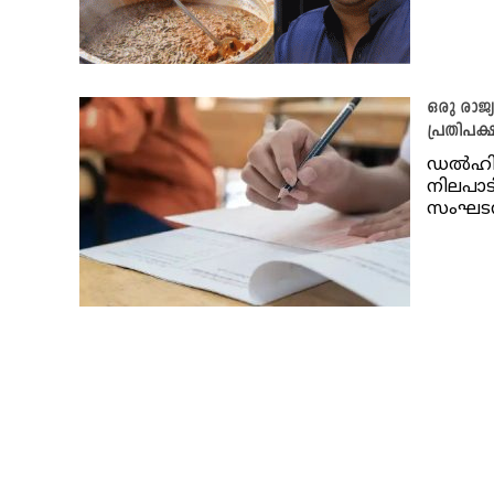
ഒരു രാജ
പ്രതിപക്
ഡല്‍ഹി
നിലപാട
സംഘടനക