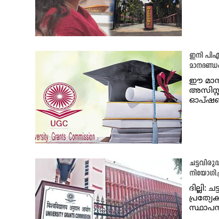
ഇനി പിഎച
മാനദണ്ഡം
ഈ മാസം 
അസിസ്റ
ഓപ്ഷണ
ചട്ടവിരു
നിയോഗിച്
ദില്ലി:
പ്രത്യേ
സ്ഥാപന