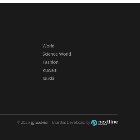
World
Science World
Fashion
Kuwait
Idukki
© 2026 ഇവാർത്ത | Evartha; Developed by