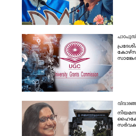
പാഠപുസ്
പ്രദേ
കോഴ്‌
സാങ്കേ
വിവാദങ്ങ
നിയമനത
ഹൈക്കോ
സർവക