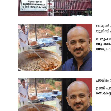
അരുൺ കു
യുജിസി 
സമൂഹത്
ആരോപിച
അധ്യ
പഴയിടം 
ഉടൻ പര
സെക്രട