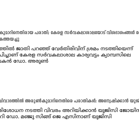
മാറിനെതിരായ പരാതി; കേരള സർവകലാശാലയോട് വിശദാശംങ്ങൾ ത
കത്തയച്ചു
തിൽ ജാതി പറഞ്ഞ് വേർതിരിവിന് ശ്രമം നടത്തിയെന്ന്
്ചാണ് കേരള സർവകലാശാല കാര്യവട്ടം ക്യാമ്പസിലെ
ാപകൻ ഡോ. അരുൺ
വിവാദത്തിൽ അരുൺകുമാറിനെതിരെ പരാതികൾ; അന്വേഷിക്കാൻ യുജ
ിശോധന നടത്തി വിവരം അറിയിക്കാൻ യുജിസി ജോയിന്‍റ
്ടറി ഡോ. മഞ്ജു സിങ്ങ് ജെ എസിനാണ് യുജിസി