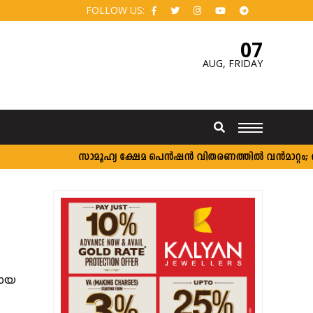
FOLLOW US:
07
AUG,
FRIDAY
സാമൂഹ്യ ക്ഷേമ പെൻഷൻ വിതരണത്തിൽ വൻമാറ്റം; വീടു
മായ