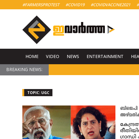
#FARMERSPROTEST
#COVID19
#COVIDVACCINE2021
#
HOME
VIDEO
NEWS
ENTERTAINMENT
HE
BREAKING NEWS:
TOPIC: UGC
ബിജെപി ഭ
അഴിമതിക്ക
കേന്ദ്
രീതിയില
ഗാന്ധി 