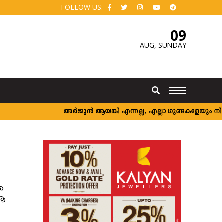
FOLLOW US:
09
AUG,
SUNDAY
അര്‍ജുന്‍ ആയങ്കി എന്നല്ല, എല്ലാ ഗുണ്ടകളേയും നിലയ്ക്ക
ത
 ആ