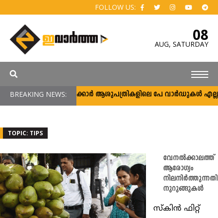
FOLLOW US:
08
AUG,
SATURDAY
BREAKING NEWS:
സർക്കാർ ആശുപത്രികളിലെ പേ വാർഡുകൾ എല്ലാവർക്
TOPIC: TIPS
വേനൽക്കാലത്ത്
ആരോഗ്യം
നിലനിർത്തുന്നതി
നുറുങ്ങുകൾ
സ്കിൻ ഫിറ്റ്