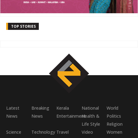
TOP STORIES
Latest
Breaking
Kerala
National
World
News
News
Entertainment
Health &
Politics
Life Style
Religion
Science
Technology
Travel
Video
Women