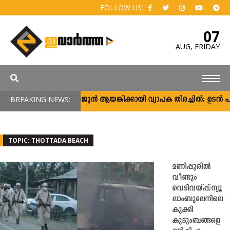
FOLLOW US:
07
AUG,
FRIDAY
BREAKING NEWS:
അർജുൻ ആയങ്കിക്കായി വ്യാപക തിരച്ചിൽ; ഉടൻ പിടിക
TOPIC: THOTTADA BEACH
മണിപ്പൂരിൽ
വീണ്ടും
വെടിവയ്പ്പ്;ന്യൂ
ലാംബുലേനിലെ
കുക്കി
കുടുംബങ്ങളെ