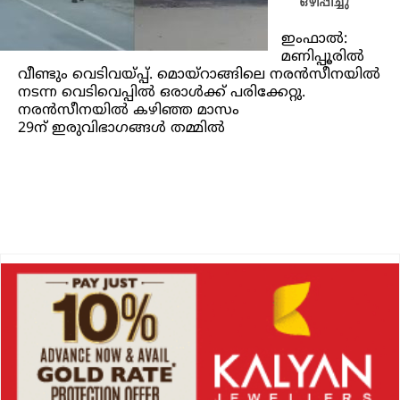
ഒഴിപ്പിച്ചു
ഇംഫാല്‍:
മണിപ്പൂരിൽ
വീണ്ടും വെടിവയ്പ്പ്. മൊയ്റാങ്ങിലെ നരൻസീനയിൽ
നടന്ന വെടിവെപ്പിൽ ഒരാൾക്ക് പരിക്കേറ്റു.
നരൻസീനയിൽ കഴിഞ്ഞ മാസം
29ന് ഇരുവിഭാഗങ്ങള്‍ തമ്മില്‍