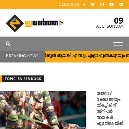
FOLLOW US:
09
AUG,
SUNDAY
BREAKING NEWS:
അര്‍ജുന്‍ ആയങ്കി എന്നല്ല, എല്ലാ ഗുണ്ടകളേയും നിലയ്ക്
TOPIC: SNIFER DOGS
വയനാട്
രക്ഷാ ദൗത്യം;
തിരച്ചിലിന്
സ്നിഫർ
നായകൾ
ചൂരൽമലയിൽ