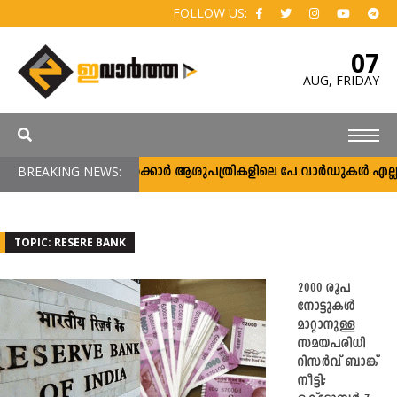
FOLLOW US:
07
AUG,
FRIDAY
BREAKING NEWS:
സർക്കാർ ആശുപത്രികളിലെ പേ വാർഡുകൾ എല്ലാവർക്
TOPIC: RESERE BANK
2000 രൂപ
നോട്ടുകൾ
മാറ്റാനുള്ള
സമയപരിധി
റിസർവ് ബാങ്ക്
നീട്ടി;