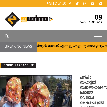
FOLLOW US:
09
AUG,
SUNDAY
BREAKING NEWS:
അര്‍ജുന്‍ ആയങ്കി എന്നല്ല, എല്ലാ ഗുണ്ടകളേയും നിലയ്ക
TOPIC: RAPE ACCUSE
പശ്ചിമ
ബംഗാളിൽ
ബലാത്സംഗക്കേസ
പ്രതിയെ
വെടിവച്ച്
കൊലപ്പെടുത്തി