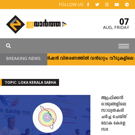
FOLLOW US:
07
AUG,
FRIDAY
സാമൂഹ്യ ക്ഷേമ പെൻഷൻ വിതരണത്തിൽ വൻമാറ്റം; വീടുകളിലെ വിതര
BREAKING NEWS:
TOPIC: LOKA KERALA SABHA
ആഫ്രിക്കൻ
രാജ്യങ്ങളിലെ
സാധ്യതകൾ
ചർച്ച ചെയ്ത്
ലോക കേരള
സഭ