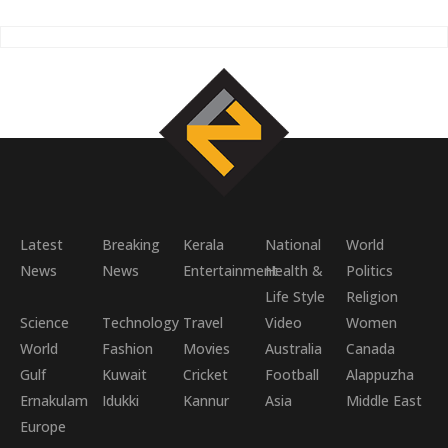
Latest
Breaking
Kerala
National
World
News
News
Entertainment
Health &
Politics
Life Style
Religion
Science
Technology
Travel
Video
Women
World
Fashion
Movies
Australia
Canada
Gulf
Kuwait
Cricket
Football
Alappuzha
Ernakulam
Idukki
Kannur
Asia
Middle East
Europe