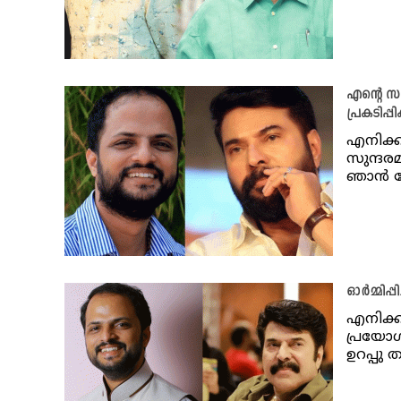
എന്റെ സു
പ്രകടിപ്പ
എനിക്ക
സുന്ദര
ഞാൻ ഖ
ഓർമ്മിപ്
എനിക്ക
പ്രയോഗ
ഉറപ്പു ത