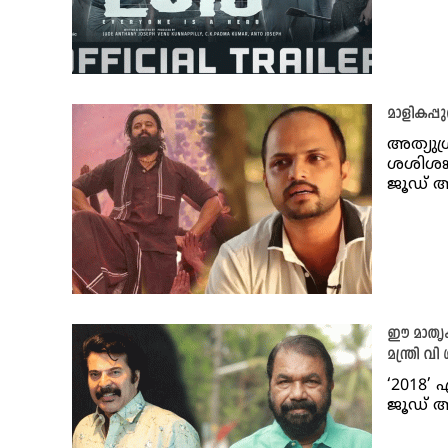
മാളികപ്പ
അത്യുഗ
ശശിശങ്
ജൂഡ് 
ഈ മാതൃകയെ
മന്ത്രി വി
‘2018’
ജൂഡ് ആ