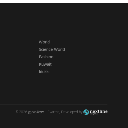
World
Science World
Fashion
Kuwait
Idukki
© 2026 ഇവാർത്ത | Evartha; Developed by