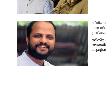
സിനിമ സം
പറയാൻ; 
പ്രതികര
സിനിമ 
നടത്ത
ആന്റണ