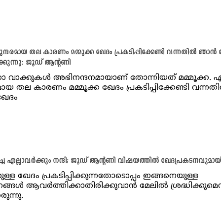
ന്ദരമായ തല കാരണം മമ്മൂക്ക ഖേദം പ്രകടിപ്പിക്കേണ്ടി വന്നതിൽ ഞാൻ 
ിക്കുന്നു: ജൂഡ് ആന്റണി
ാ വാക്കുകൾ അഭിനന്ദനമായാണ് തോന്നിയത് മമ്മൂക്ക. എ
മായ തല കാരണം മമ്മൂക്ക ഖേദം പ്രകടിപ്പിക്കേണ്ടി വന്നത
േദം
പിച്ച എല്ലാവർക്കും നന്ദി; ജൂഡ് ആന്റണി വിഷയത്തിൽ ഖേദപ്രകടനവുമായി മമ
ുള്ള ഖേദം പ്രകടിപ്പിക്കുന്നതോടൊപ്പം ഇങ്ങനെയുള്ള
ങ്ങൾ ആവർത്തിക്കാതിരിക്കുവാൻ മേലിൽ ശ്രദ്ധിക്കുമെന്
രുന്നു.