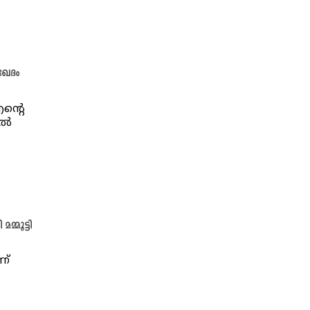
ഖേദം
ന്റെ
ിൽ
്മൂട്ടി
ന്