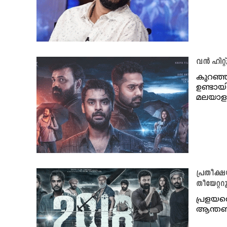
വൻ ഹിറ്റ
കുറഞ്ഞ
ഉണ്ടായ
മലയാള
പ്രതീക്ഷയ
തീയേറ്റ
പ്രളയത
ആന്തണി 