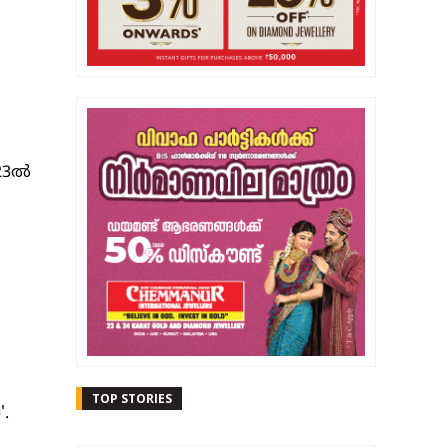
023ൽ
TOP STORIES
'.