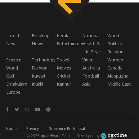
Latest
Breaking
Kerala
National
World
News
News
Entertainment
Health &
Politics
Life Style
Religion
Science
Technology
Travel
Video
Women
World
Fashion
Movies
Australia
Canada
Gulf
Kuwait
Cricket
Football
Alappuzha
Ernakulam
Idukki
Kannur
Asia
Middle East
Europe
Home
Privacy
Grievance Redressal
© 2026 ഇവാർത്ത | Evartha; Developed by