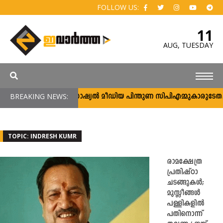
FOLLOW US:
11
AUG,
TUESDAY
BREAKING NEWS:
സോഷ്യൽ മീഡിയ പിന്തുണ സിപിഎമ്മുകാരുടേതല്
TOPIC: INDRESH KUMR
രാമക്ഷേത്ര
പ്രതിഷ്ഠാ
ചടങ്ങുകൾ;
മുസ്ലീങ്ങൾ
പള്ളികളിൽ
പതിനൊന്ന്