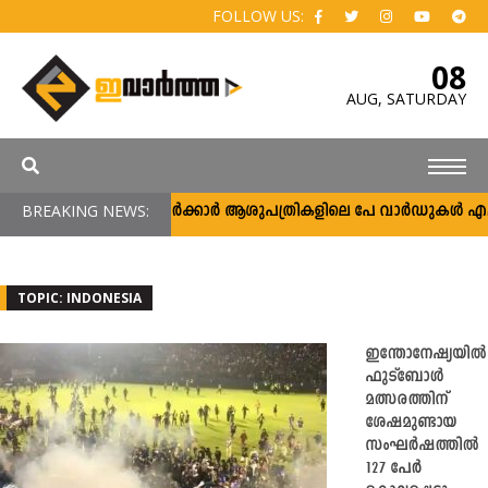
FOLLOW US:
08
AUG,
SATURDAY
BREAKING NEWS:
സർക്കാർ ആശുപത്രികളിലെ പേ വാർഡുകൾ എല്ലാവർക
TOPIC: INDONESIA
ഇന്തോനേഷ്യയില്‍
ഫുട്ബോള്‍
മത്സരത്തിന്
ശേഷമുണ്ടായ
സംഘർഷത്തിൽ
127 പേര്‍