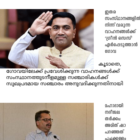
ഇതര
സംസ്ഥാനങ്ങളി
നിന്ന് വരുന്ന
വാഹനങ്ങൾക്ക്
‘ഗ്രീൻ സെസ്’
ഏർപ്പെടുത്താൻ
ഗോവ
കൂടാതെ,
ഗോവയിലേക്ക് പ്രവേശിക്കുന്ന വാഹനങ്ങൾക്ക്
സംസ്ഥാനത്തുടനീളമുള്ള സഞ്ചാരികൾക്ക്
സുഖപ്രദമായ സഞ്ചാരം അനുവദിക്കുന്നതിനായി
മഹാദായി
നദീജല
തർക്കം;
അമിത് ഷാ
പറഞ്ഞത്
പച്ചക്കള്ളം