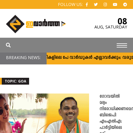
FOLLOW US:
08
AUG,
SATURDAY
ർക്കാർ ആശുപത്രികളിലെ പേ വാർഡുകൾ എല്ലാവർക്കും; വരുമാന പരിധ
BREAKING NEWS:
TOPIC: GOA
ഗോവയിൽ
മദ്യം
നിരോധിക്കണമെന്
ബിജെപി
എംഎൽഎ;
പാർട്ടിയിലെ