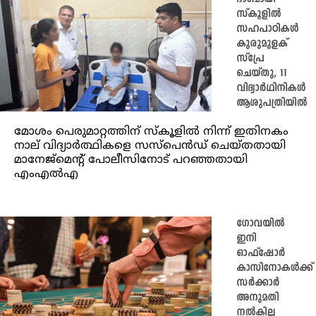
സ്‌കൂളിൽ
സഹപാഠികൾ
കുരുമുളക്
സ്‌പ്രേ
ചെയ്തു, 11
വിദ്യാർഥിനികൾ
ആശുപത്രിയിൽ
മോശം പെരുമാറ്റത്തിന് സ്‌കൂളിൽ നിന്ന് ഇതിനകം
നാല് വിദ്യാർത്ഥികളെ സസ്‌പെൻഡ് ചെയ്തതായി
മാനേജ്‌മെന്റ് പോലീസിനോട് പറഞ്ഞതായി
എംഎൽഎ
ഗോവയിൽ
ഇനി
ഓഫ്‌ഷോർ
കാസിനോകൾക്ക്
സർക്കാർ
അനുമതി
നൽകില്ല