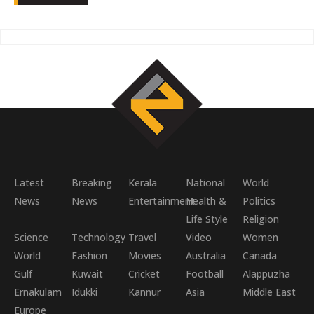
Latest
Breaking
Kerala
National
World
News
News
Entertainment
Health &
Politics
Life Style
Religion
Science
Technology
Travel
Video
Women
World
Fashion
Movies
Australia
Canada
Gulf
Kuwait
Cricket
Football
Alappuzha
Ernakulam
Idukki
Kannur
Asia
Middle East
Europe