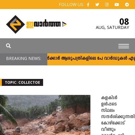
FOLLOW US:
08
AUG,
SATURDAY
BREAKING NEWS:
സർക്കാർ ആശുപത്രികളിലെ പേ വാർഡുകൾ എല്ലാവർക
TOPIC: COLLECTOE
കളക്ടർ
ഉൾപ്പടെ
സ്ഥലം
സന്ദർശിക്കുന്നത
കോഴിക്കോട്
വീണ്ടും