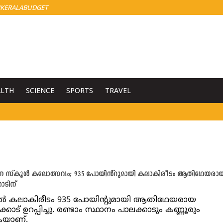
KERALABUDGET
ALTH
SCIENCE
SPORTS
TRAVEL
 സ്‌കൂൾ കലോത്സവം; 935 പോയിൻ്റുമായി കലാകിരീടം ആതിഥേയരാ
ോടിന്
ൽ കലാകിരീടം 935 പോയിൻ്റുമായി ആതിഥേയരായ
ോട് ഉറപ്പിച്ചു. രണ്ടാം സ്ഥാനം പാലക്കാടും കണ്ണൂരും
ുകയാണ്.