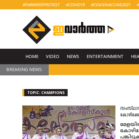
#FARMERSPROTEST
#COVID19
#COVIDVACCINE2021
#
HOME
VIDEO
NEWS
ENTERTAINMENT
HE
BREAKING NEWS:
TOPIC: CHAMPIONS
സംസ്ഥാന
കോഴിക്ക
മേളയി
കോഴിക്ക
പങ്കിട