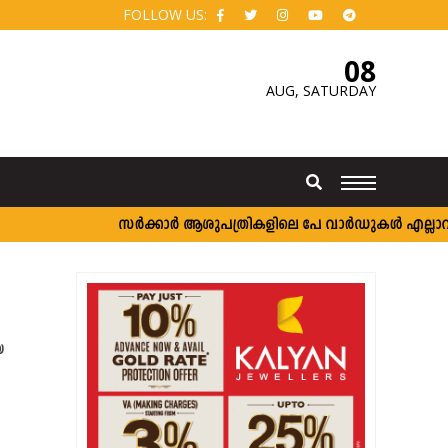
FOLLOW US:
08
AUG,
SATURDAY
സർക്കാർ ആശുപത്രികളിലെ പേ വാർഡുകൾ എല്ലാവർക്കു
യ