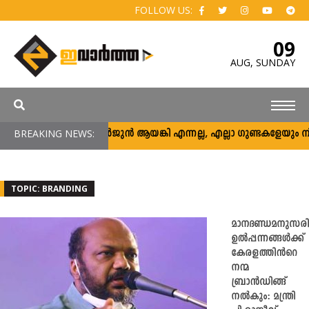
FOLLOW US:
09
AUG,
SUNDAY
BREAKING NEWS:
അര്‍ജുന്‍ ആയങ്കി എന്നല്ല, എല്ലാ ഗുണ്ടകളേയും നിലയ്ക്
TOPIC: BRANDING
മാനദണ്ഡമനുസരിച്
ഉൽപ്പന്നങ്ങൾക്ക്
കേരളത്തിൻറെ
നന്മ
ബ്രാൻഡിങ്ങ്
നൽകും: മന്ത്രി