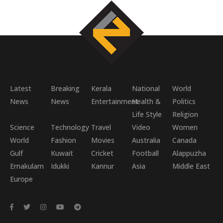
Latest
Breaking
Kerala
National
World
News
News
Entertainment
Health &
Politics
Life Style
Religion
Science
Technology
Travel
Video
Women
World
Fashion
Movies
Australia
Canada
Gulf
Kuwait
Cricket
Football
Alappuzha
Ernakulam
Idukki
Kannur
Asia
Middle East
Europe