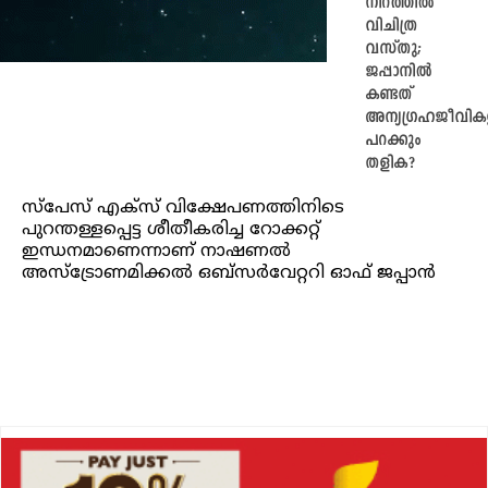
നിറത്തില്‍
വിചിത്ര
വസ്തു;
ജപ്പാനിൽ
കണ്ടത്
അന്യഗ്രഹജീവിക
പറക്കും
തളിക?
സ്പേസ് എക്സ് വിക്ഷേപണത്തിനിടെ
പുറന്തള്ളപ്പെട്ട ശീതീകരിച്ച റോക്കറ്റ്
ഇന്ധനമാണെന്നാണ് നാഷണല്‍
അസ്ട്രോണമിക്കല്‍ ഒബ്സര്‍വേറ്ററി ഓഫ് ജപ്പാൻ