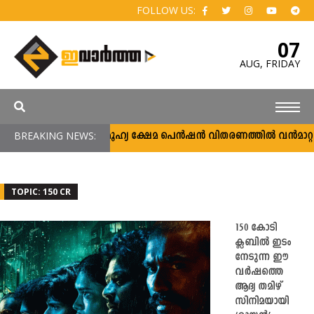
FOLLOW US:
07
AUG,
FRIDAY
BREAKING NEWS:
സാമൂഹ്യ ക്ഷേമ പെൻഷൻ വിതരണത്തിൽ വൻമാറ്റം; വ
TOPIC: 150 CR
150 കോടി
ക്ലബിൽ ഇടം
നേടുന്ന ഈ
വർഷത്തെ
ആദ്യ തമിഴ്
സിനിമയായി