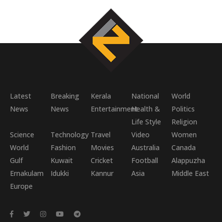
Latest
Breaking
Kerala
National
World
News
News
Entertainment
Health &
Politics
Life Style
Religion
Science
Technology
Travel
Video
Women
World
Fashion
Movies
Australia
Canada
Gulf
Kuwait
Cricket
Football
Alappuzha
Ernakulam
Idukki
Kannur
Asia
Middle East
Europe