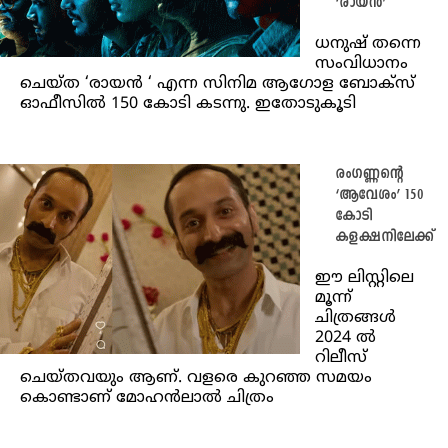
‘രായൻ’
ധനുഷ് തന്നെ
സംവിധാനം
ചെയ്ത ‘രായൻ ‘ എന്ന സിനിമ ആ​ഗോള ബോക്സ്
ഓഫീസിൽ 150 കോടി കടന്നു. ഇതോടുകൂടി
രംഗണ്ണന്റെ
‘ആവേശം’ 150
കോടി
കളക്ഷനിലേക്ക്
ഈ ലിസ്റ്റിലെ
മൂന്ന്
ചിത്രങ്ങള്‍
2024 ൽ
റിലീസ്
ചെയ്തവയും ആണ്. വളരെ കുറഞ്ഞ സമയം
കൊണ്ടാണ് മോഹന്‍ലാല്‍ ചിത്രം