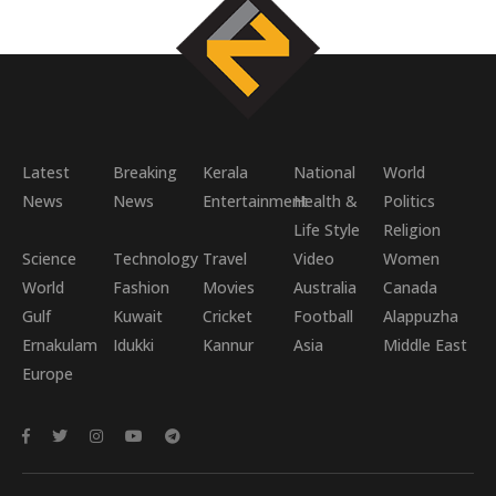
Latest
Breaking
Kerala
National
World
News
News
Entertainment
Health &
Politics
Life Style
Religion
Science
Technology
Travel
Video
Women
World
Fashion
Movies
Australia
Canada
Gulf
Kuwait
Cricket
Football
Alappuzha
Ernakulam
Idukki
Kannur
Asia
Middle East
Europe