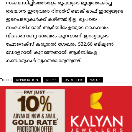
സംബന്ധിച്ചിടത്തോളം രൂപയുടെ മൂല്യത്തകർച്ച
തടയാൻ ഇതുവരെ റിസർവ് ബാങ്ക് ഓഫ് ഇന്ത്യയുടെ
ഇടപെടലുകൾക്ക് കഴിഞ്ഞിട്ടില്ല. രൂപയെ
സംരക്ഷിക്കാൻ ആർബിഐയുടെ കൈവശം
വിദേശനാണ്യ ശേഖരം കുറവാണ്. ഇന്ത്യയുടെ
ഫോറെക്സ് കരുതൽ ശേഖരം 532.66 ബില്യൺ
ഡോളറായി കുറഞ്ഞതായി ആർബിഐ
കണക്കുകൾ വ്യക്തമാക്കുന്നുണ്ട്.
Topics:
DEPRICIATION
RUPEE
US DOLLER
VALUE