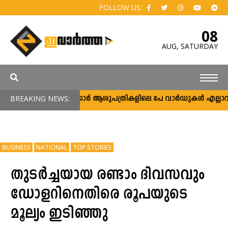
FOLLOW US:
08
AUG,
SATURDAY
BREAKING NEWS:
സർക്കാർ ആശുപത്രികളിലെ പേ വാർഡുകൾ എല്ലാവർക്കു
BUSINESS
NATIONAL
TOP STORIES
തുടർച്ചയായ രണ്ടാം ദിവസവും
ഡോളറിനെതിരെ രൂപയുടെ
മൂല്യം ഇടിഞ്ഞു