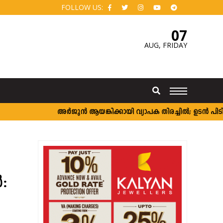
FOLLOW US:
07
AUG,
FRIDAY
അർജുൻ ആയങ്കിക്കായി വ്യാപക തിരച്ചിൽ; ഉടൻ പിടികൂടാൻ
: