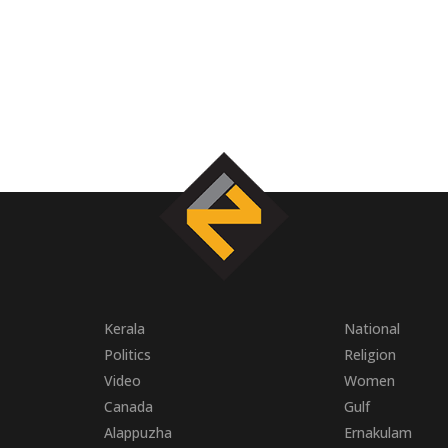
Kerala
National
Politics
Religion
Video
Women
Canada
Gulf
Alappuzha
Ernakulam