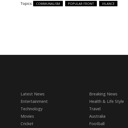
Topics:
COMMUNALISM
POPULAR FRONT
VILANCE
Latest News
Breaking News
Entertainment
Health & Life Style
Technology
Travel
Movies
Australia
Cricket
Football