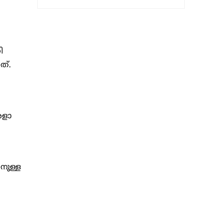
ി
ത്.
രളാ
നുള്ള