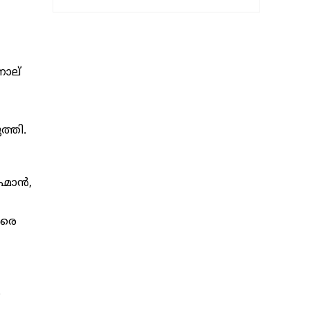
നാല്
്തി.
്മാൻ,
വരെ
ര