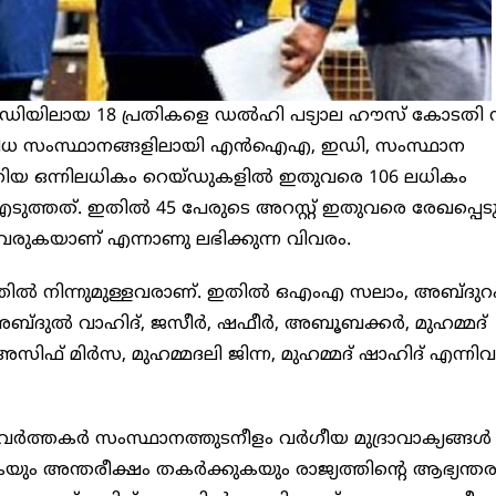
‍ കസ്റ്റഡിയിലായ 18 പ്രതികളെ ഡൽഹി പട്യാല ഹൗസ് കോടതി 
ിവിധ സംസ്ഥാനങ്ങളിലായി എൻഐഎ, ഇഡി, സംസ്ഥാന
ിയ ഒന്നിലധികം റെയ്ഡുകളിൽ ഇതുവരെ 106 ലധികം
്തത്. ഇതിൽ 45 പേരുടെ അറസ്റ്റ് ഇതുവരെ രേഖപ്പെടുത
 വരുകയാണ് എന്നാണു ലഭിക്കുന്ന വിവരം.
ളത്തിൽ നിന്നുമുള്ളവരാണ്. ഇതിൽ ഒഎംഎ സലാം, അബ്ദുറഹ
ബ്ദുൽ വാഹിദ്, ജസീർ, ഷഫീർ, അബൂബക്കർ, മുഹമ്മദ്
സിഫ് മിർസ, മുഹമ്മദലി ജിന്ന, മുഹമ്മദ് ഷാഹിദ് എന്നി
്രവർത്തകർ സംസ്ഥാനത്തുടനീളം വർഗീയ മുദ്രാവാക്യങ്ങൾ
യും അന്തരീക്ഷം തകർക്കുകയും രാജ്യത്തിന്റെ ആഭ്യന്ത