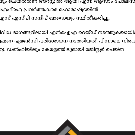
യും ചെയ്തതിന് അറസ്റ്റിൽ ആയി എന്ന് ആസാം പോലീസു
0 പിഎഫ്ഐ പ്രവർത്തകരെ മഹാരാഷ്ട്രയിൽ
എടിഎസ് എസ്പി സന്ദീപ് ഖാഡെയും സ്ഥിതീകരിച്ചു.
വിവിധ ഭാഗങ്ങളിലായി എൻഐഎ റെയ്ഡ് നടത്തുകയായിരു
േഷണ ഏജൻസി പരിശോധന നടത്തിയത്. പിന്നാലെ നിര
ു. ഡൽഹിയിലും കേരളത്തിലുമായി രജിസ്റ്റർ ചെയ്ത