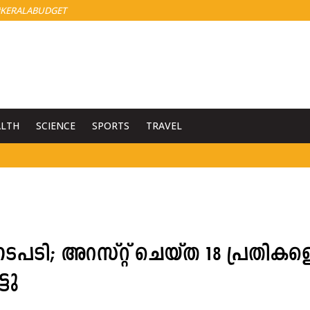
KERALABUDGET
ALTH
SCIENCE
SPORTS
TRAVEL
നടപടി; അറസ്റ്റ് ചെയ്ത 18 പ്രതികള
ടു