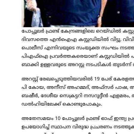
പോപ്പുലര്‍ ഫ്രണ്ട് കേന്ദ്രങ്ങളിലെ റെയ്ഡില്
ദിവസത്തെ എൻഐഎ കസ്റ്റഡിയിൽ വിട്ടു. വ
പൊലീസ് എന്നിവയുടെ സംയുക്ത സംഘം നടത്ത
പിഎഫ്ഐ പ്രവർത്തകരെയാണ് കസ്റ്റഡിയിൽ എടുത
ബാക്കി ഉള്ളവരുടെ അറസ്റ്റ നടപടികൾ തുടർന്ന്
അറസ്റ്റ് രേഖപ്പെടുത്തിയവരിൽ 19 പേര് കേര
പി കോയ, അനീസ് അഹമ്മദ്, അഫ്‌സർ പാഷ, അ
ബഷീർ, ദേശീയ സെക്രട്ടറി നസറുദ്ദീൻ എളമരം, അ
ഡൽഹിയിലേക്ക് കൊണ്ടുപോകും.
അതേസമയം 10 പോപ്പുലർ ഫ്രണ്ട് ഓഫ് ഇന്ത്യ പ
ഉപയോഗിച്ച് സ്ഥാപന വിരുദ്ധ പ്രചരണം നടത്തുക