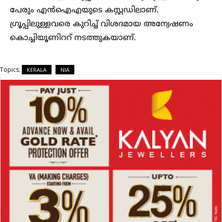
പേരും എൻഐഎയുടെ കസ്റ്റഡിലാണ്.
ഗ്രൂപ്പിലുള്ളവരെ കുറിച്ച് വിശദമായ അന്വേഷണം
കൊച്ചിയൂണിററ് നടത്തുകയാണ്.
Topics:
KERALA
NIA