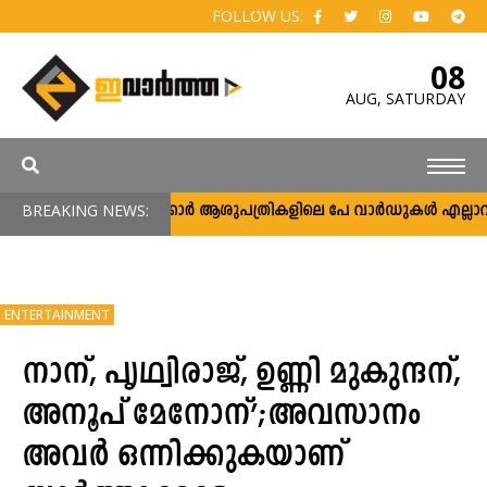
FOLLOW US:
08
AUG,
SATURDAY
BREAKING NEWS:
സർക്കാർ ആശുപത്രികളിലെ പേ വാർഡുകൾ എല്ലാവർക്ക
ENTERTAINMENT
നാന്, പൃഥ്വിരാജ്, ഉണ്ണി മുകുന്ദന്,
അനൂപ് മേനോന്’;അവസാനം
അവര്‍ ഒന്നിക്കുകയാണ്