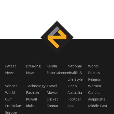
Latest
Breaking
Kerala
National
World
News
News
Entertainment
Health &
Politics
Life Style
Religion
Science
Technology
Travel
Video
Women
World
Fashion
Movies
Australia
Canada
Gulf
Kuwait
Cricket
Football
Alappuzha
Ernakulam
Idukki
Kannur
Asia
Middle East
Europe