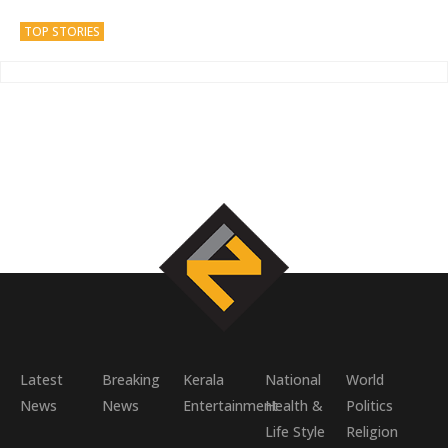
TOP STORIES
Latest
Breaking
Kerala
National
World
News
News
Entertainment
Health &
Politics
Life Style
Religion