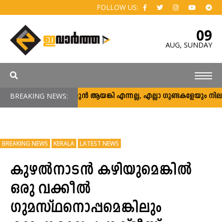
FOLLOW US:
09
AUG,
SUNDAY
BREAKING NEWS:
അര്‍ജുന്‍ ആയങ്കി എന്നല്ല, എല്ലാ ഗുണ്ടകളേയും നിലയ്ക്ക് ന
BREAKING NEWS
KERALA
LATEST NEWS
കുഴൽനാടൻ കഴിയുമെങ്കില്‍
ഒരു വക്കീല്‍
ഗുമസ്ഥനൊപ്പമെങ്കിലും