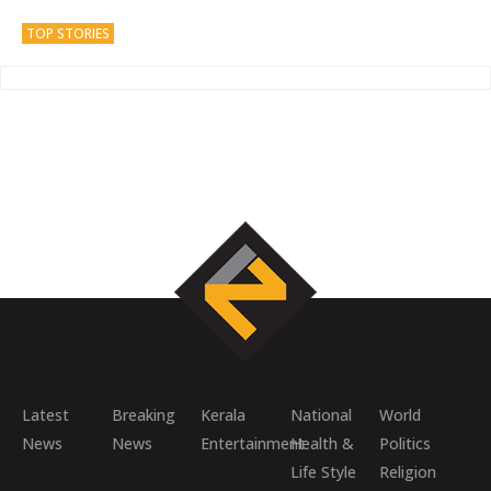
TOP STORIES
Latest
Breaking
Kerala
National
World
News
News
Entertainment
Health &
Politics
Life Style
Religion