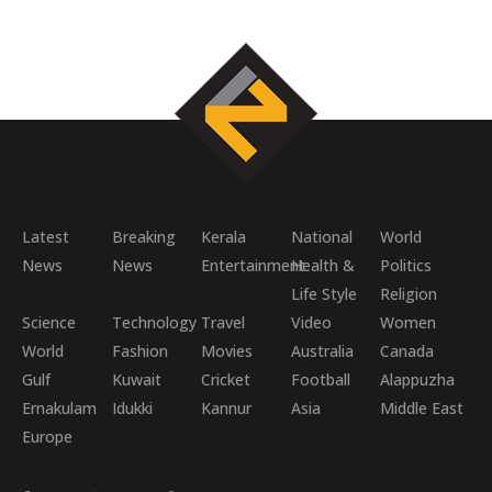
Latest
Breaking
Kerala
National
World
News
News
Entertainment
Health &
Politics
Life Style
Religion
Science
Technology
Travel
Video
Women
World
Fashion
Movies
Australia
Canada
Gulf
Kuwait
Cricket
Football
Alappuzha
Ernakulam
Idukki
Kannur
Asia
Middle East
Europe