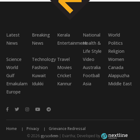
Latest
Breaking
Kerala
National
World
News
News
Entertainment
Health &
Politics
Life Style
Religion
Science
Technology
Travel
Video
Women
World
Fashion
Movies
Australia
Canada
Gulf
Kuwait
Cricket
Football
Alappuzha
Ernakulam
Idukki
Kannur
Asia
Middle East
Europe
Home
Privacy
Grievance Redressal
© 2026 ഇവാർത്ത | Evartha; Developed by