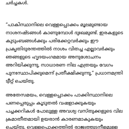
ചർച്ചകൾ.
“പാകിസ്ഥാനിലെ വെള്ളപ്പൊക്കം മൂലമുണ്ടായ
നാശനഷ്ടങ്ങൾ കാണുമ്പോൾ ദുഃഖമുണ്ട്. ഇരകളുടെ
കുടുംബങ്ങൾക്കും പരിക്കേറ്റവർക്കും ഈ
പ്രകൃതിദുരന്തത്തിൽ നാശം വിതച്ച എല്ലാവർക്കും
ഞങ്ങളുടെ ഹൃദയംഗമമായ അനുശോചനം
അറിയിക്കുന്നു, സാധാരണ നില എത്രയും വേഗം
പുനഃസ്ഥാപിക്കുമെന്ന് പ്രതീക്ഷിക്കുന്നു,” പ്രധാനമന്ത്രി
ട്വീറ്റ് ചെയ്തു.
അതേസമയം, വെള്ളപ്പൊക്കം പാക്കിസ്ഥാനിലെ
പണപ്പെരുപ്പം കൂടുതൽ വഷളാക്കുകയും
പച്ചക്കറികൾ പോലുള്ള അവശ്യ വസ്തുക്കളുടെ വില
ക്രമാതീതമായി ഉയരാൻ കാരണമാകുകയും
ചെയ്തു. വെള്ളപ്പൊക്കത്തിൽ രാജ്യത്തുടനീളമുള്ള