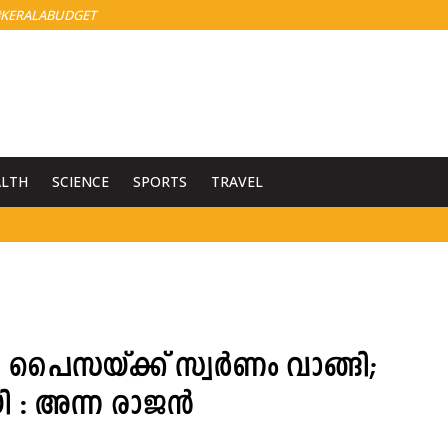
KERALABUDGET
ALTH
SCIENCE
SPORTS
TRAVEL
ന പൈസയ്ക്ക് സ്വർണം വാങ്ങി;
ി : അന്ന രാജൻ