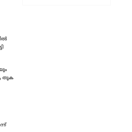
യിൽ
ടി
യും
 ആ തുക
്ന്