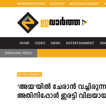
#FARMERSPROTEST
#COVID19
#COVIDVACCINE2021
#
HOME
VIDEO
NEWS
ENTERTAINMENT
HE
BREAKING NEWS:
ENTERTAINMENT
‘അമ്മ’യിൽ ചേരാൻ വച്ചിരുന്
അതിനിപ്പോൾ ഇരട്ടി വിലയായ