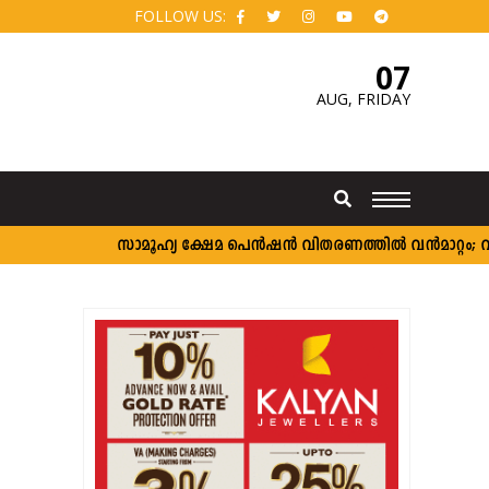
FOLLOW US:
07
AUG,
FRIDAY
സാമൂഹ്യ ക്ഷേമ പെൻഷൻ വിതരണത്തിൽ വൻമാറ്റം; വീടുകള