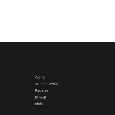
World
Science World
Fashion
Kuwait
Idukki