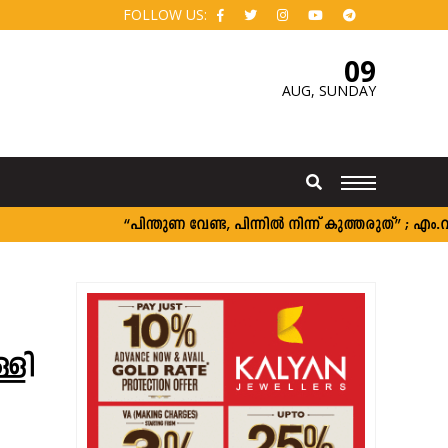
FOLLOW US:
09
AUG,
SUNDAY
“പിന്തുണ വേണ്ട, പിന്നിൽ നിന്ന് കുത്തരുത്” ; എം
്ളി