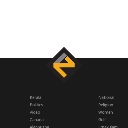
Kerala
National
Politics
Religion
Video
Women
Canada
Gulf
Alappuzha
Ernakulam