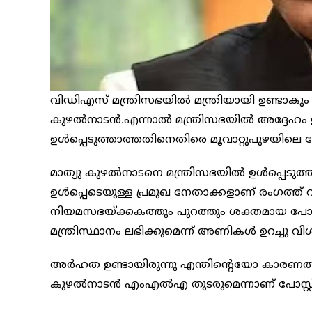
വിഡിഎസ് മന്ത്രിസഭയിൽ മന്ത്രിയായി ഉണ്ടാകും എന
കുഴൽനാടൻ.എന്നാൽ മന്ത്രിസഭയിൽ അദ്ദേഹം ഉണ
ഉൾപ്പെടുത്താത്തതിനെതിരെ മൂവാറ്റുപുഴയിലെ 
മാത്യു കുഴൽനാടനെ മന്ത്രിസഭയിൽ ഉൾപ്പെടുത
ഉൾപ്പെടെയുള്ള പ്രമുഖ നേതാക്കളാണ് രംഗത്ത് വന
നിയമസഭയ്ക്കകത്തും പുറത്തും ശക്തമായ പോരാ
മന്ത്രിസ്ഥാനം ലഭിക്കുമെന്ന് അണികൾ ഉറച്ചു വിശ്വ
അർഹത ഉണ്ടായിരുന്നു എന്തിൻ്റെയോ കാരണത്താൽ 
കുഴൽനാടൻ എംഎൽഎ തുടരുമെന്നാണ് പോസ്റ്റ്