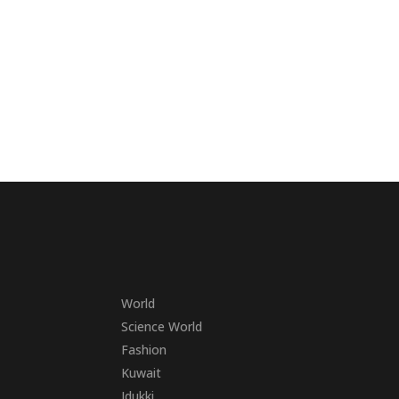
World
Science World
Fashion
Kuwait
Idukki