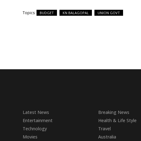
Topics:
BUDGET
KN BALAGOPAL
UNION GOVT
Latest News
Breaking News
Entertainment
Health & Life Style
Technology
Travel
Movies
Australia