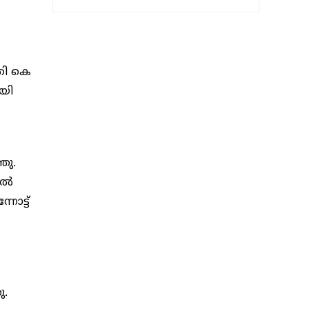
്രി കെ
യി
ഞു.
റിൽ
ോട്ട്
ു.