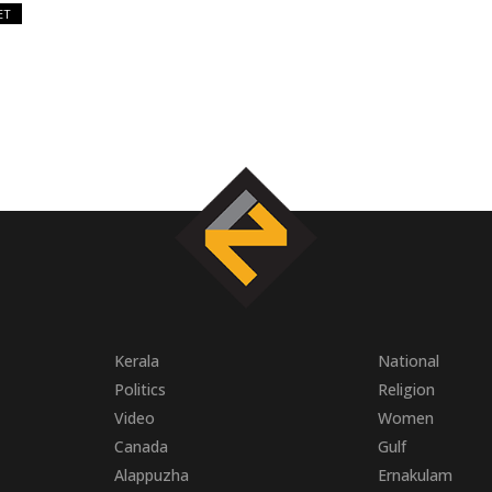
ET
Kerala
National
Politics
Religion
Video
Women
Canada
Gulf
Alappuzha
Ernakulam