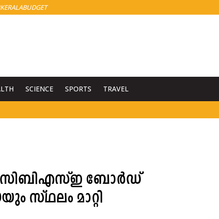
KERALABUDGET
ALTH
SCIENCE
SPORTS
TRAVEL
േശം; സിബിഎസ്ഇ ബോർഡ്
ും സ്ഥലം മാറ്റി