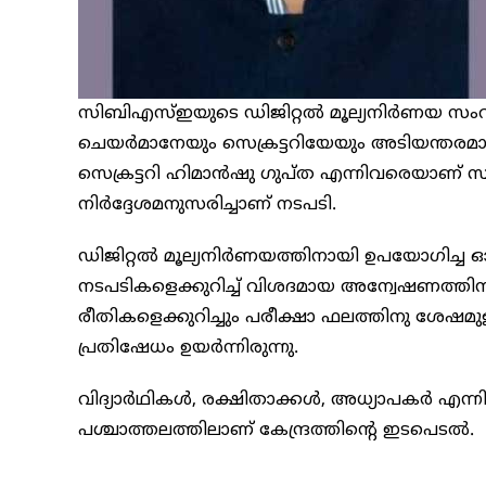
സിബിഎസ്‍ഇയുടെ ഡിജിറ്റൽ മൂല്യനിർണയ സംവി
ചെയർമാനേയും സെക്രട്ടറിയേയും അടിയന്തരമായി
സെക്രട്ടറി ഹിമാൻഷു ​ഗുപ്ത എന്നിവരെയാണ് സ്ഥലം
നിർദ്ദേശമനുസരിച്ചാണ് നടപടി.
ഡിജിറ്റൽ മൂല്യനിർണയത്തിനായി ഉപയോ​ഗിച്ച
നടപടികളെക്കുറിച്ച് വിശദമായ അന്വേഷണത്തിനു
രീതികളെക്കുറിച്ചും പരീക്ഷാ ഫലത്തിനു ശേഷമു
പ്രതിഷേധം ഉയർന്നിരുന്നു.
വിദ്യാർഥികൾ, രക്ഷിതാക്കൾ, അധ്യാപകർ എന
പശ്ചാത്തലത്തിലാണ് കേന്ദ്രത്തിന്റെ ഇടപെടൽ.