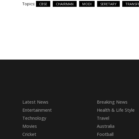
Topics:
CBSE
CHAIRMAN
MODI
SERETARY
TRANSF
Latest News
Breaking News
Entertainment
Health & Life Style
Technology
Travel
Movies
Australia
Cricket
Football