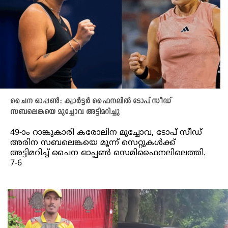
ചൈന ഓപ്പൺ: ക്വാർട്ടർ ഫൈനലിൽ ടോപ് സീഡ്
സബലെങ്കയെ മുച്ചോവ അട്ടിമറിച്ചു
49-ാം റാങ്കുകാരി കരോലിന മുച്ചോവ, ടോപ് സീഡ്
അരിന സബലെങ്കയെ മൂന്ന് സെറ്റുകൾക്ക്
അട്ടിമറിച്ച് ചൈന ഓപ്പൺ സെമിഫൈനലിലെത്തി.
7-6