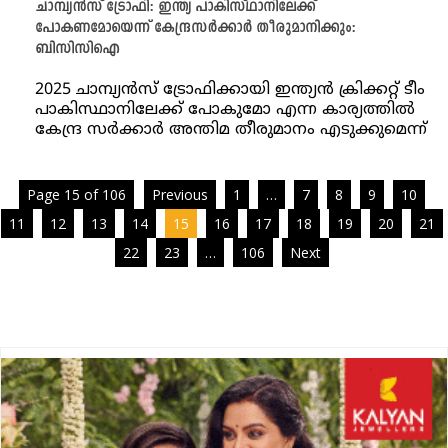
ചാമ്പ്യൻസ് ട്രോഫി: ഇന്ത്യ പാകിസ്ഥാനിലേക്ക്
പോകണമോയെന്ന് കേന്ദ്രസർക്കാർ തീരുമാനിക്കും:
ബിസിസിഐ
2025 ചാമ്പ്യൻസ് ട്രോഫിക്കായി ഇന്ത്യൻ ക്രിക്കറ്റ് ടീം
പാകിസ്ഥാനിലേക്ക് പോകുമോ എന്ന കാര്യത്തിൽ
കേന്ദ്ര സർക്കാർ അന്തിമ തീരുമാനം എടുക്കുമെന്ന്
Page 15 of 106
Previous
1
…
7
8
9
10
11
12
13
14
15
16
17
18
19
20
21
22
23
…
106
Next