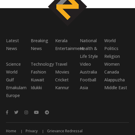
Latest
Breaking
Kerala
National
World
News
News
Entertainment
Health &
Politics
Life Style
Religion
Science
Technology
Travel
Video
Women
World
Fashion
Movies
Australia
Canada
Gulf
Kuwait
Cricket
Football
Alappuzha
Ernakulam
Idukki
Kannur
Asia
Middle East
Europe
Home
Privacy
Grievance Redressal