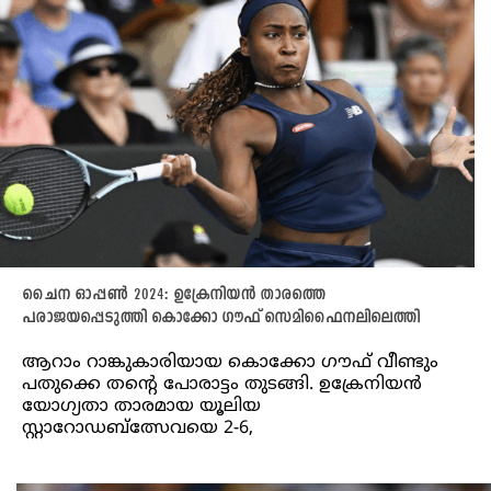
ചൈന ഓപ്പൺ 2024: ഉക്രേനിയൻ താരത്തെ
പരാജയപ്പെടുത്തി കൊക്കോ ഗൗഫ് സെമിഫൈനലിലെത്തി
ആറാം റാങ്കുകാരിയായ കൊക്കോ ഗൗഫ് വീണ്ടും
പതുക്കെ തന്റെ പോരാട്ടം തുടങ്ങി. ഉക്രേനിയൻ
യോഗ്യതാ താരമായ യൂലിയ
സ്റ്റാറോഡബ്ത്സേവയെ 2-6,