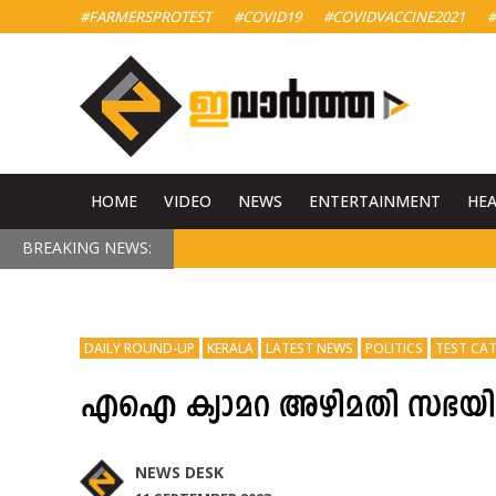
#FARMERSPROTEST
#COVID19
#COVIDVACCINE2021
#
HOME
VIDEO
NEWS
ENTERTAINMENT
HE
BREAKING NEWS:
DAILY ROUND-UP
KERALA
LATEST NEWS
POLITICS
TEST CA
എഐ ക്യാമറ അഴിമതി സഭയിലുന
NEWS DESK