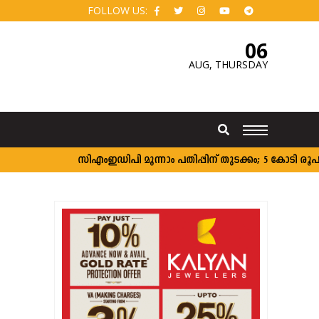
FOLLOW US:
06
AUG,
THURSDAY
സി‌എംഇഡിപി മൂന്നാം പതിപ്പിന് തുടക്കം; 5 കോടി രൂപ വരെ 