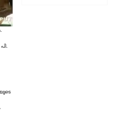
.
പി.
ിയുടെ
ം