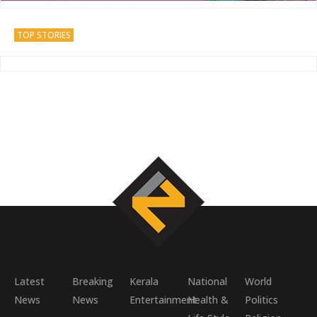
TOP STORIES
Latest
Breaking
Kerala
National
World
News
News
Entertainment
Health &
Politics