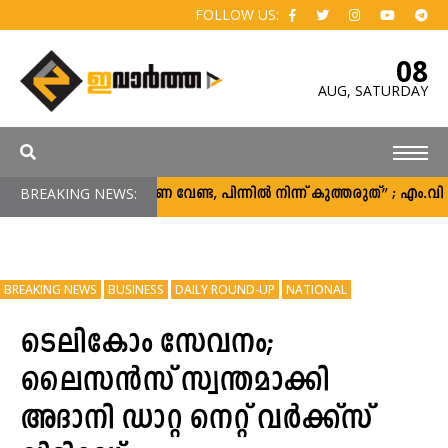
FOLLOW US:
08
AUG,
SATURDAY
BREAKING NEWS:
“പിന്തുണ വേണ്ട, പിന്നിൽ നിന്ന് കുത്തരുത്” ; എം.
BREAKING NEWS
BUSINESS
DAILY ROUND-UP
NATIONAL
ടെലികോം സേവനം;
ലൈസൻസ് സ്വന്തമാക്കി
അദാനി ഡാറ്റ നെറ്റ് വര്‍ക്ക്‌സ്