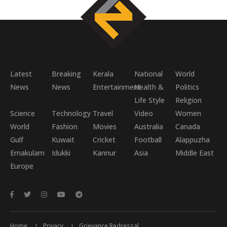
Latest
Breaking
Kerala
National
World
News
News
Entertainment
Health &
Politics
Life Style
Religion
Science
Technology
Travel
Video
Women
World
Fashion
Movies
Australia
Canada
Gulf
Kuwait
Cricket
Football
Alappuzha
Ernakulam
Idukki
Kannur
Asia
Middle East
Europe
Home
Privacy
Grievance Redressal